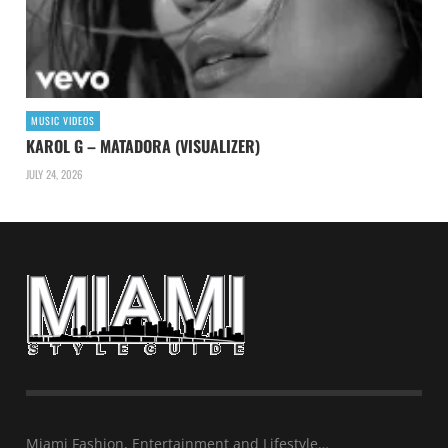
MUSIC VIDEOS
KAROL G – MATADORA (VISUALIZER)
JULY 24, 2026
Miami Fashion, Entertainment and Lifestyle…