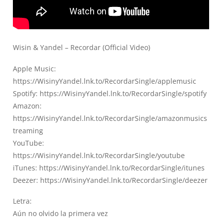
Wisin & Yandel – Recordar (Official Video)
Apple Music:
https://WisinyYandel.lnk.to/RecordarSingle/applemusic
Spotify:
https://WisinyYandel.lnk.to/RecordarSingle/spotify
Amazon:
https://WisinyYandel.lnk.to/RecordarSingle/amazonmusics
treaming
YouTube:
https://WisinyYandel.lnk.to/RecordarSingle/youtube
iTunes:
https://WisinyYandel.lnk.to/RecordarSingle/itunes
Deezer:
https://WisinyYandel.lnk.to/RecordarSingle/deezer
Letra:
Aún no olvido la primera vez