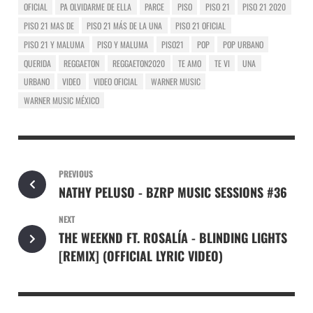
OFICIAL
PA OLVIDARME DE ELLA
PARCE
PISO
PISO 21
PISO 21 2020
PISO 21 MAS DE
PISO 21 MÁS DE LA UNA
PISO 21 OFICIAL
PISO 21 Y MALUMA
PISO Y MALUMA
PISO21
POP
POP URBANO
QUERIDA
REGGAETON
REGGAETON2020
TE AMO
TE VI
UNA
URBANO
VIDEO
VIDEO OFICIAL
WARNER MUSIC
WARNER MUSIC MÉXICO
PREVIOUS
NATHY PELUSO - BZRP MUSIC SESSIONS #36
NEXT
THE WEEKND FT. ROSALÍA - BLINDING LIGHTS
[REMIX] (OFFICIAL LYRIC VIDEO)