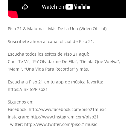
Piso 21 & Maluma – Más De La Una (Video Oficial)
Suscríbete ahora al canal oficial de Piso 21:
Escucha todos los éxitos de Piso 21 aquí:
Con “Te Vi”, “Pa’ Olvidarme De Ella”, “Déjala Que Vuelva”,
“Mami”, “Una Vida Para Recordar” y más.
Escucha a Piso 21 en tu app de música favorita:
https://lnk.to/Piso21
Síguenos en:
Facebook:
http://www.facebook.com/piso21music
Instagram:
http://www.instagram.com/piso21
Twitter:
http://www.twitter.com/piso21music