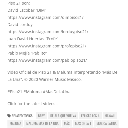
Piso 21 son:
David Escobar “DIM”
https://www.instagram.com/dimpiso21/
David Lorduy
https://www.instagram.com/lorduypiso21/
Juan David Huertas “Profe”
https://www.instagram.com/profepiso21/
Pablo Mejía “Pablito”
https://www.instagram.com/pablopiso21/
Video Oficial de Piso 21 & Maluma interpretando “Más De
La Una”. © 2020 Warner Music México.
#Piso21 #Maluma #MasDeLaUna
Click for the latest videos…
RELATED TOPICS
BABY
DEJALA QUE VUELVA
FELICES LOS 4
HAWAII
MALUMA
MALUMA MÁS DE LA UNA
MÁS
MAS DE LA 1
MÚSICA LATINA