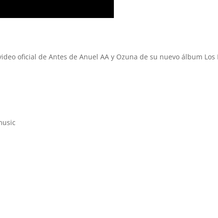
l video oficial de Antes de Anuel AA y Ozuna de su nuevo álbum Los
music