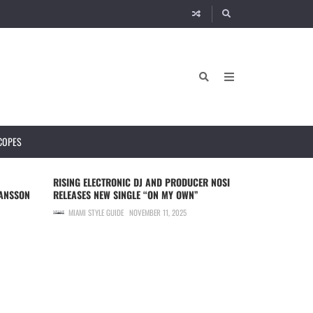
COPES
RISING ELECTRONIC DJ AND PRODUCER NOSI
GRUPO FRONTE
HANSSON
RELEASES NEW SINGLE “ON MY OWN”
(LETRA OFICIA
MIAMI STYLE GUIDE
NOVEMBER 11, 2025
MIAMI STYLE G