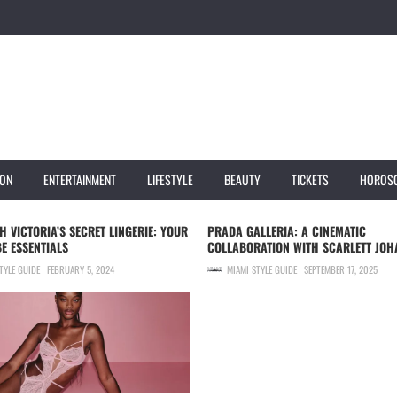
ION
ENTERTAINMENT
LIFESTYLE
BEAUTY
TICKETS
HOROS
SH VICTORIA’S SECRET LINGERIE: YOUR
PRADA GALLERIA: A CINEMATIC
 ESSENTIALS
COLLABORATION WITH SCARLETT JO
TYLE GUIDE
FEBRUARY 5, 2024
MIAMI STYLE GUIDE
SEPTEMBER 17, 2025