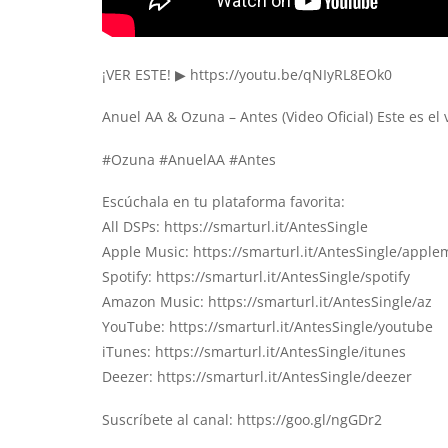
¡VER ESTE! ▶
https://youtu.be/qNIyRL8EOk0
Anuel AA & Ozuna – Antes (Video Oficial) Este es e
#Ozuna #AnuelAA #Antes
Escúchala en tu plataforma favorita:
All DSPs:
https://smarturl.it/AntesSingle
Apple Music:
https://smarturl.it/AntesSingle/apple
Spotify:
https://smarturl.it/AntesSingle/spotify
Amazon Music:
https://smarturl.it/AntesSingle/az
YouTube:
https://smarturl.it/AntesSingle/youtube
iTunes:
https://smarturl.it/AntesSingle/itunes
Deezer:
https://smarturl.it/AntesSingle/deezer
Suscríbete al canal:
https://goo.gl/ngGDr2