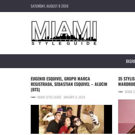
SATURDAY, AUGUST 8 2026
FASH
 CITY WINE &
EUGENIO ESQUIVEL, GRUPO MARCA
35 STYLI
REGISTRADA, SEBASTIAN ESQUIVEL – ALUCIN
WARDROBE
(BTS)
MIAMI S
MIAMI STYLE GUIDE
JANUARY 9, 2024